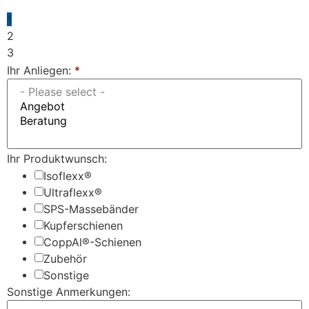
1
2
3
Ihr Anliegen:
*
Ihr Produktwunsch:
Isoflexx®
Ultraflexx®
SPS-Massebänder
Kupferschienen
CoppAl®-Schienen
Zubehör
Sonstige
Sonstige Anmerkungen: