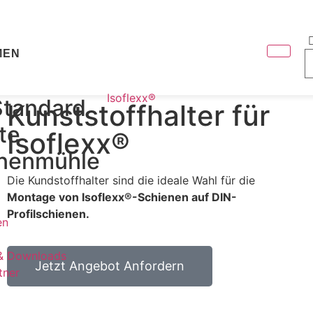
MEN
Isoflexx®
Ultraf
Standard
Kunststoffhalter für
te
Isoflexx®
nenmühle
Die Kundstoffhalter sind die ideale Wahl für die
Montage von Isoflexx®-Schienen auf DIN-
Profilschienen.
en
 & Downloads
Jetzt Angebot Anfordern
tner