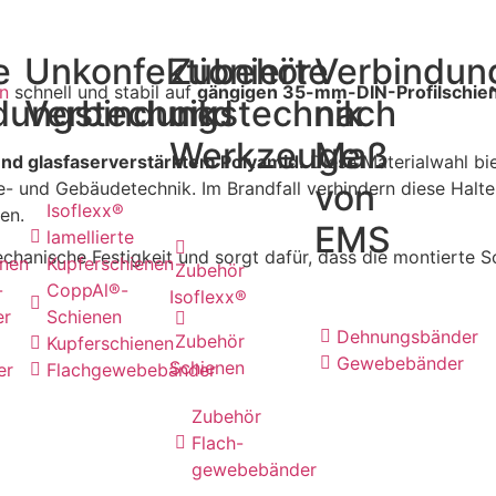
e
Unkonfektionierte
Zubehör
Verbindun
n
schnell und stabil auf
gängigen 35-mm-DIN-Profilschien
dungstechnik
Verbindungstechnik
und
nach
Werkzeuge
Maß
nd glasfaserverstärktem Polyamid.
Diese Materialwahl bi
von
ie- und Gebäudetechnik. Im Brandfall verhindern diese Halt
Isoflexx®
ren.
EMS
lamellierte
chanische Festigkeit und sorgt dafür, dass die montierte S
enen
Kupferschienen
Zubehör
-
CoppAl®-
Isoflexx®
er
Schienen
Dehnungsbänder
Zubehör
Kupferschienen
Gewebebänder
Schienen
er
Flachgewebebänder
Zubehör
Flach-
gewebebänder