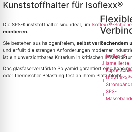
Kunststoffhalter für Isoflexx®
Flexibl
Die SPS-Kunststoffhalter sind ideal, um
Isoflexx®-Schiene
Verbin
montieren.
Sie bestehen aus halogenfreiem,
selbst verlöschendem u
und erfüllt die strengen Anforderungen moderner Industr
Isoflexx®
ist ein unverzichtbares Kriterium in kritischen Infrastruktu
lamellierte
Das glasfaserverstärkte Polyamid garantiert eine hohe me
Kupferschi
oder thermischer Belastung fest an ihrem Platz bleibt.
Ultraflexx®
Strombänd
SPS-
Massebänd