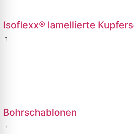
Isoflexx® lamellierte Kupfer
Bohrschablonen